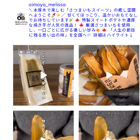
oimoya_melissa
＼本厚木で楽しむ「さつまいもスイーツ」の癒し空間
へようこそ
／
甘くてほっこり、温かいおもてなし
でお待ちしています
特製スイートポテトや濃厚
な焼き芋が人気の逸品！
厳選さつまいもを使用
し、一口ごとに広がる優しい甘み
「人生の節目
に残る思い出の味」を全国へ
詳細はハイライト↓