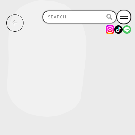
Search
for: