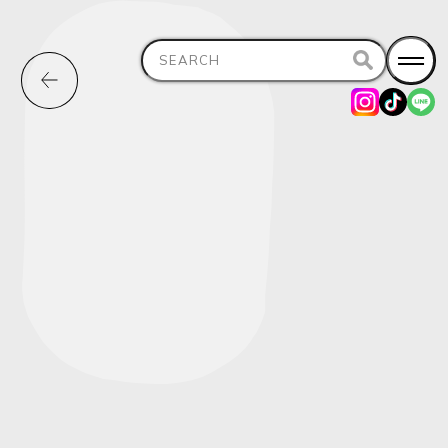
Search
for: